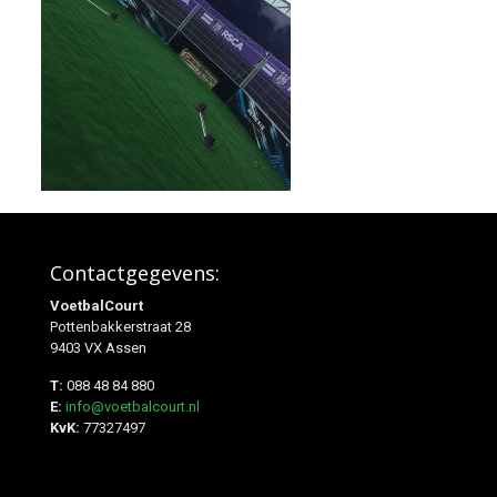
Contactgegevens:
VoetbalCourt
Pottenbakkerstraat 28
9403 VX Assen
T:
088 48 84 880
E:
info@voetbalcourt.nl
KvK:
77327497