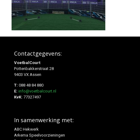
Contactgegevens:
VoetbalCourt
Pottenbakkerstraat 28
9403 VX Assen
T:
088 48 84 880
E:
info@voetbalcourt.nl
KvK:
77327497
In samenwerking met:
ABC Hekwerk
Arkema Speelvoorzieningen