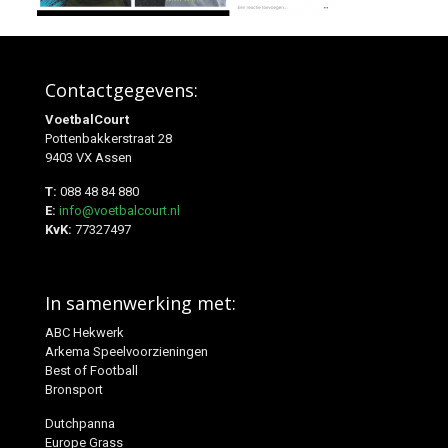
Contactgegevens:
VoetbalCourt
Pottenbakkerstraat 28
9403 VX Assen
T:
088 48 84 880
E:
info@voetbalcourt.nl
KvK:
77327497
In samenwerking met:
ABC Hekwerk
Arkema Speelvoorzieningen
Best of Football
Bronsport
Dutchpanna
Europe Grass