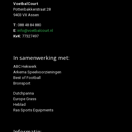
VoetbalCourt
Pottenbakkerstraat 28
9403 VX Assen
T:
088 48 84 880
E:
info@voetbalcourt.nl
KvK:
77327497
In samenwerking met:
ABC Hekwerk
Arkema Speelvoorzieningen
Best of Football
Bronsport
Dutchpanna
Europe Grass
Heblad
Ras Sports Equipments
Informatie: