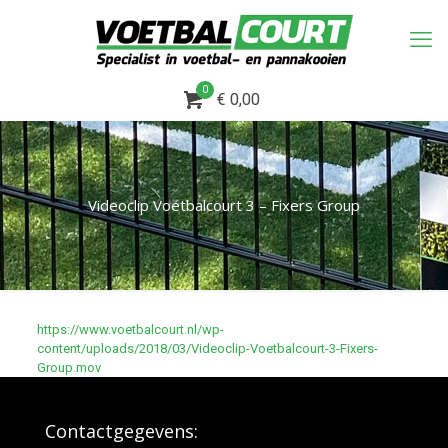
0
€ 0,00
Videoclip Voetbalcourt 3 – Fixers Group
https://www.voetbalcourt.nl/wp-
content/uploads/2018/03/Videoclip-Voetbalcourt-3-Fixers-
Group.mov
Contactgegevens: