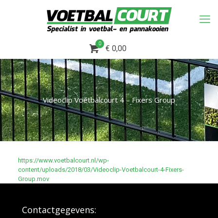
0
€ 0,00
Videoclip Voetbalcourt 4 – Fixers Group
https://www.voetbalcourt.nl/wp-
content/uploads/2018/03/Videoclip-Voetbalcourt-4-Fixers-
Group.mov
Contactgegevens: