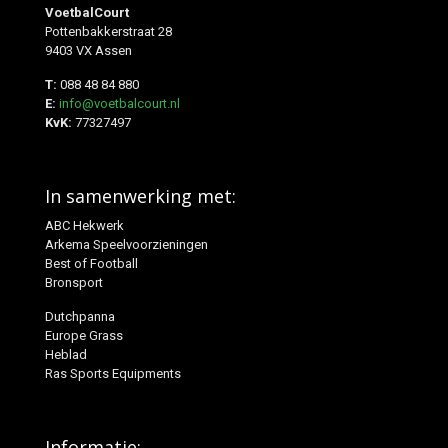
VoetbalCourt
Pottenbakkerstraat 28
9403 VX Assen
T:
088 48 84 880
E:
info@voetbalcourt.nl
KvK:
77327497
In samenwerking met:
ABC Hekwerk
Arkema Speelvoorzieningen
Best of Football
Bronsport
Dutchpanna
Europe Grass
Heblad
Ras Sports Equipments
Informatie: