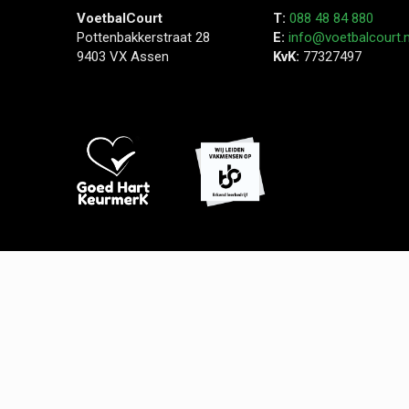
VoetbalCourt
T:
088 48 84 880
Pottenbakkerstraat 28
E:
info@voetbalcourt.n
9403 VX Assen
KvK:
77327497