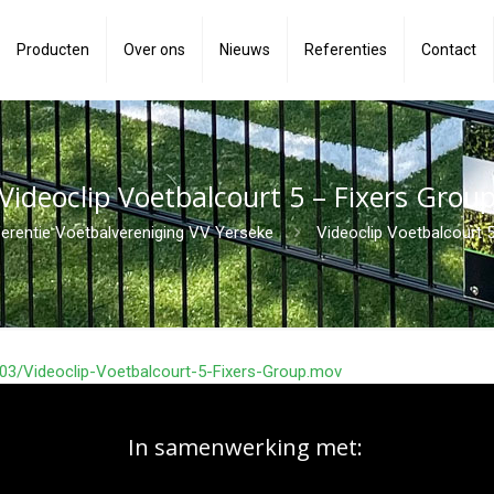
Producten
Over ons
Nieuws
Referenties
Contact
Videoclip Voetbalcourt 5 – Fixers Grou
erentie Voetbalvereniging VV Yerseke
Videoclip Voetbalcourt 
/03/Videoclip-Voetbalcourt-5-Fixers-Group.mov
In samenwerking met: