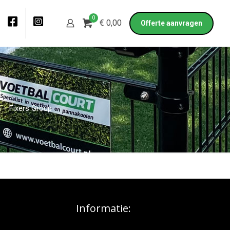
0
€ 0,00
Offerte aanvragen
p
5 – Fixers Group
Informatie: