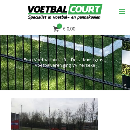
0
€ 0,00
Foto Voetbalcourt 19 – Delta Kunstgras _
Voetbalvereniging VV Yerseke