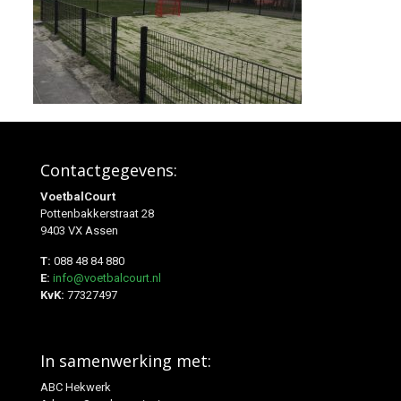
Contactgegevens:
VoetbalCourt
Pottenbakkerstraat 28
9403 VX Assen
T:
088 48 84 880
E:
info@voetbalcourt.nl
KvK:
77327497
In samenwerking met:
ABC Hekwerk