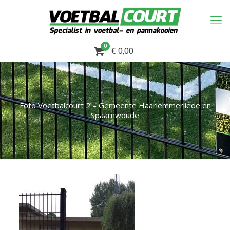
0
€ 0,00
Foto Voetbalcourt 2 – Gemeente Haarlemmerliede en
Spaarnwoude