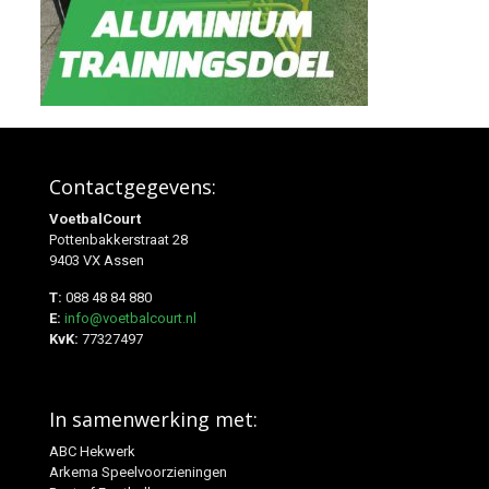
Contactgegevens:
VoetbalCourt
Pottenbakkerstraat 28
9403 VX Assen
T:
088 48 84 880
E:
info@voetbalcourt.nl
KvK:
77327497
In samenwerking met:
ABC Hekwerk
Arkema Speelvoorzieningen