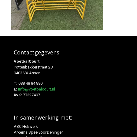
Contactgegevens:
VoetbalCourt
Pottenbakkerstraat 28
9403 VX Assen
T:
088 48 84 880
E:
info@voetbalcourt.nl
KvK:
77327497
In samenwerking met:
ABC Hekwerk
Arkema Speelvoorzieningen