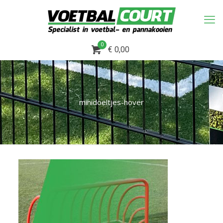
0
€ 0,00
minidoeltjes-hover