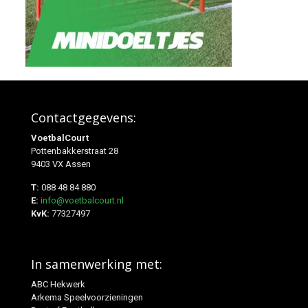
Contactgegevens:
VoetbalCourt
Pottenbakkerstraat 28
9403 VX Assen
T:
088 48 84 880
E:
info@voetbalcourt.nl
KvK:
77327497
In samenwerking met:
ABC Hekwerk
Arkema Speelvoorzieningen