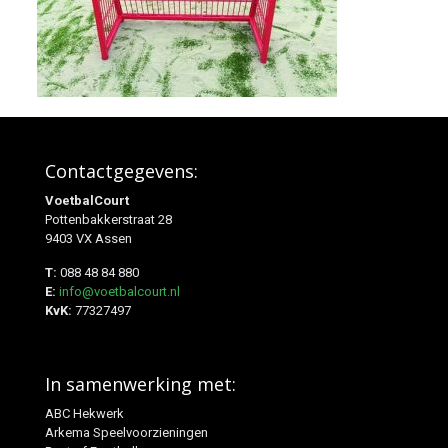
Contactgegevens:
VoetbalCourt
Pottenbakkerstraat 28
9403 VX Assen
T:
088 48 84 880
E:
info@voetbalcourt.nl
KvK:
77327497
In samenwerking met:
ABC Hekwerk
Arkema Speelvoorzieningen