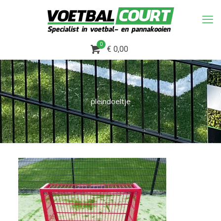
0
€ 0,00
pleindoeltje