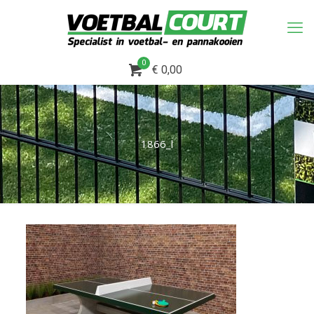
0
€ 0,00
1866_l