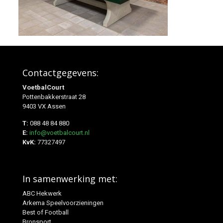
Contactgegevens:
VoetbalCourt
Pottenbakkerstraat 28
9403 VX Assen
T:
088 48 84 880
E:
info@voetbalcourt.nl
KvK:
77327497
In samenwerking met:
ABC Hekwerk
Arkema Speelvoorzieningen
Best of Football
Bronsport