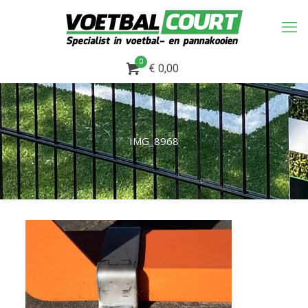
0
€ 0,00
IMG_8968