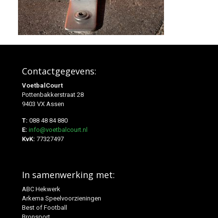
Contactgegevens:
VoetbalCourt
Pottenbakkerstraat 28
9403 VX Assen
T:
088 48 84 880
E:
info@voetbalcourt.nl
KvK:
77327497
In samenwerking met:
ABC Hekwerk
Arkema Speelvoorzieningen
Best of Football
Bronsport