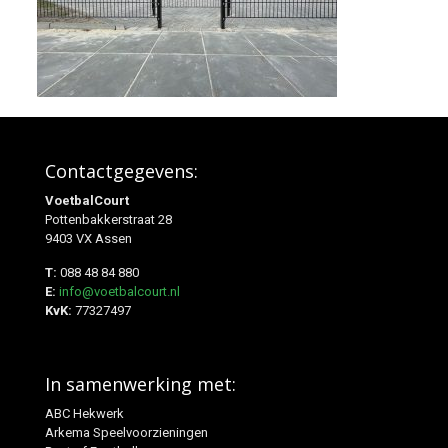
Contactgegevens:
VoetbalCourt
Pottenbakkerstraat 28
9403 VX Assen
T:
088 48 84 880
E:
info@voetbalcourt.nl
KvK:
77327497
In samenwerking met:
ABC Hekwerk
Arkema Speelvoorzieningen