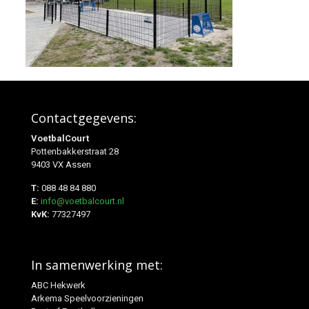
Contactgegevens:
VoetbalCourt
Pottenbakkerstraat 28
9403 VX Assen
T:
088 48 84 880
E:
info@voetbalcourt.nl
KvK:
77327497
In samenwerking met:
ABC Hekwerk
Arkema Speelvoorzieningen