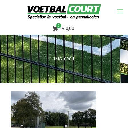
0
€ 0,00
IMG_0884