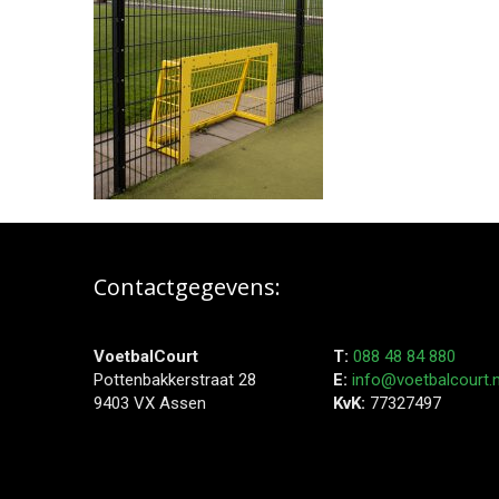
Contactgegevens:
VoetbalCourt
T:
088 48 84 880
Pottenbakkerstraat 28
E:
info@voetbalcourt.n
9403 VX Assen
KvK:
77327497