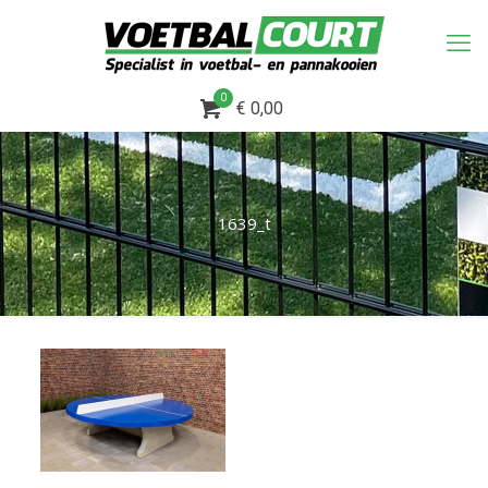
0
€ 0,00
1639_t