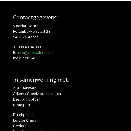
Contactgegevens:
VoetbalCourt
Pottenbakkerstraat 28
9403 VX Assen
T:
088 48 84 880
E:
info@voetbalcourt.nl
KvK:
77327497
In samenwerking met:
ABC Hekwerk
Arkema Speelvoorzieningen
Best of Football
Bronsport
Dutchpanna
Europe Grass
Heblad